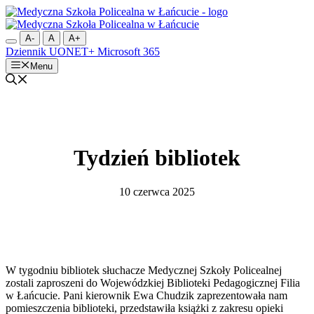
Przejdź
do
treści
A-
A
A+
Dziennik UONET+
Microsoft 365
Menu
Tydzień bibliotek
10 czerwca 2025
W tygodniu bibliotek słuchacze Medycznej Szkoły Policealnej
zostali zaproszeni do Wojewódzkiej Biblioteki Pedagogicznej Filia
w Łańcucie. Pani kierownik Ewa Chudzik zaprezentowała nam
pomieszczenia biblioteki, przedstawiła książki z zakresu opieki