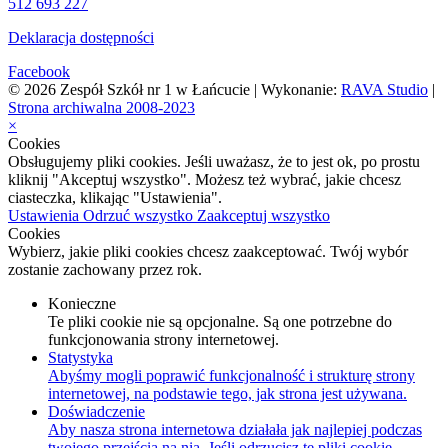
512 693 227
Deklaracja dostępności
Facebook
© 2026 Zespół Szkół nr 1 w Łańcucie | Wykonanie:
RAVA Studio
|
Strona archiwalna 2008-2023
×
Cookies
Obsługujemy pliki cookies. Jeśli uważasz, że to jest ok, po prostu
kliknij "Akceptuj wszystko". Możesz też wybrać, jakie chcesz
ciasteczka, klikając "Ustawienia".
Ustawienia
Odrzuć wszystko
Zaakceptuj wszystko
Cookies
Wybierz, jakie pliki cookies chcesz zaakceptować. Twój wybór
zostanie zachowany przez rok.
Konieczne
Te pliki cookie nie są opcjonalne. Są one potrzebne do
funkcjonowania strony internetowej.
Statystyka
Abyśmy mogli poprawić funkcjonalność i strukturę strony
internetowej, na podstawie tego, jak strona jest używana.
Doświadczenie
Aby nasza strona internetowa działała jak najlepiej podczas
twojego przejścia na nią. Jeśli odrzucisz te pliki cookie,