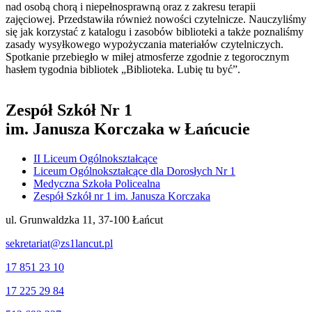
nad osobą chorą i niepełnosprawną oraz z zakresu terapii
zajęciowej. Przedstawiła również nowości czytelnicze. Nauczyliśmy
się jak korzystać z katalogu i zasobów biblioteki a także poznaliśmy
zasady wysyłkowego wypożyczania materiałów czytelniczych.
Spotkanie przebiegło w miłej atmosferze zgodnie z tegorocznym
hasłem tygodnia bibliotek „Biblioteka. Lubię tu być”.
Zespół Szkół Nr 1
im. Janusza Korczaka w Łańcucie
II Liceum Ogólnokształcące
Liceum Ogólnokształcące dla Dorosłych Nr 1
Medyczna Szkoła Policealna
Zespół Szkół nr 1 im. Janusza Korczaka
ul. Grunwaldzka 11, 37-100 Łańcut
sekretariat@zs1lancut.pl
17 851 23 10
17 225 29 84