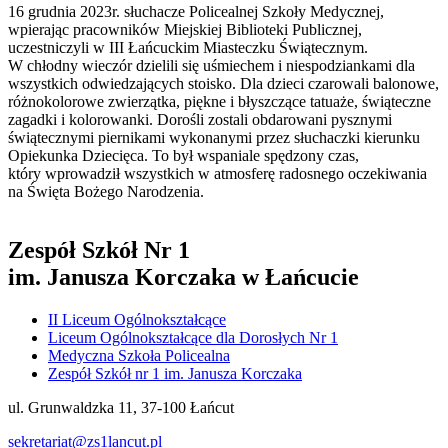
16 grudnia 2023r. słuchacze Policealnej Szkoły Medycznej,
wpierając pracowników Miejskiej Biblioteki Publicznej,
uczestniczyli w III Łańcuckim Miasteczku Świątecznym.
W chłodny wieczór dzielili się uśmiechem i niespodziankami dla
wszystkich odwiedzających stoisko. Dla dzieci czarowali balonowe,
różnokolorowe zwierzątka, piękne i błyszczące tatuaże, świąteczne
zagadki i kolorowanki. Dorośli zostali obdarowani pysznymi
świątecznymi piernikami wykonanymi przez słuchaczki kierunku
Opiekunka Dziecięca. To był wspaniale spędzony czas,
który wprowadził wszystkich w atmosferę radosnego oczekiwania
na Święta Bożego Narodzenia.
Zespół Szkół Nr 1
im. Janusza Korczaka w Łańcucie
II Liceum Ogólnokształcące
Liceum Ogólnokształcące dla Dorosłych Nr 1
Medyczna Szkoła Policealna
Zespół Szkół nr 1 im. Janusza Korczaka
ul. Grunwaldzka 11, 37-100 Łańcut
sekretariat@zs1lancut.pl