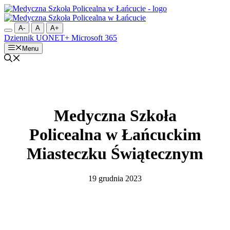
Przejdź
do
treści
A-
A
A+
Dziennik UONET+
Microsoft 365
Menu
Medyczna Szkoła
Policealna w Łańcuckim
Miasteczku Świątecznym
19 grudnia 2023