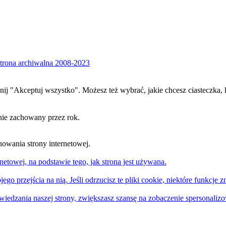
trona archiwalna 2008-2023
iknij "Akceptuj wszystko". Możesz też wybrać, jakie chcesz ciasteczka, 
nie zachowany przez rok.
nowania strony internetowej.
netowej, na podstawie tego, jak strona jest używana.
ego przejścia na nią. Jeśli odrzucisz te pliki cookie, niektóre funkcje z
edzania naszej strony, zwiększasz szansę na zobaczenie spersonalizowa