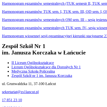
Harmonogram egzaminów semestralnych (TUK semestr II, TUK semest
Harmonogram egzaminów TUK sem. I, TUK sem. III, OD sem. I, OM se
Harmonogram egzaminów semestralnych OM sem. III – sesja jesienna
Harmonogram egzaminów semestralnych TUK sem. IV- sesja wiosen
Harmonogram wiosennej sesji egzaminacyjnej kierunki stacjonarne 23
Zespół Szkół Nr 1
im. Janusza Korczaka w Łańcucie
II Liceum Ogólnokształcące
Liceum Ogólnokształcące dla Dorosłych Nr 1
Medyczna Szkoła Policealna
Zespół Szkół nr 1 im. Janusza Korczaka
ul. Grunwaldzka 11, 37-100 Łańcut
sekretariat@zs1lancut.pl
17 851 23 10