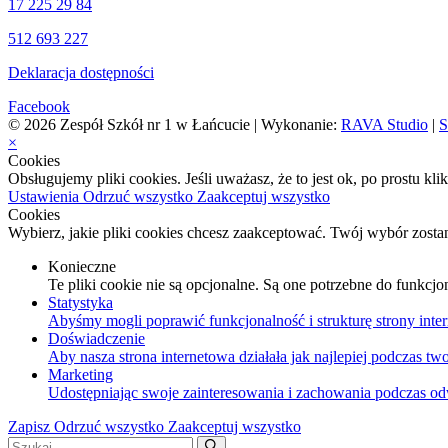
17 225 29 84
512 693 227
Deklaracja dostępności
Facebook
© 2026 Zespół Szkół nr 1 w Łańcucie | Wykonanie:
RAVA Studio
|
S
×
Cookies
Obsługujemy pliki cookies. Jeśli uważasz, że to jest ok, po prostu kl
Ustawienia
Odrzuć wszystko
Zaakceptuj wszystko
Cookies
Wybierz, jakie pliki cookies chcesz zaakceptować. Twój wybór zosta
Konieczne
Te pliki cookie nie są opcjonalne. Są one potrzebne do funkcjo
Statystyka
Abyśmy mogli poprawić funkcjonalność i strukturę strony inter
Doświadczenie
Aby nasza strona internetowa działała jak najlepiej podczas twoj
Marketing
Udostępniając swoje zainteresowania i zachowania podczas odwi
Zapisz
Odrzuć wszystko
Zaakceptuj wszystko
Szukaj: