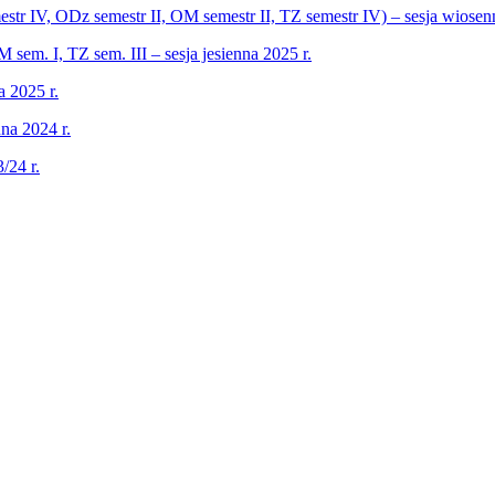
r IV, ODz semestr II, OM semestr II, TZ semestr IV) – sesja wiose
m. I, TZ sem. III – sesja jesienna 2025 r.
 2025 r.
na 2024 r.
/24 r.