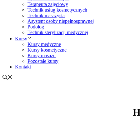
Terapeuta zajęciowy
Technik usług kosmetycznych
Technik masażysta
Asystent osoby niepełnosprawnej
Podolog
Technik sterylizacji medycznej
Kursy
Kursy medyczne
Kursy kosmetyczne
Kursy masażu
Pozostałe kursy
Kontakt
H