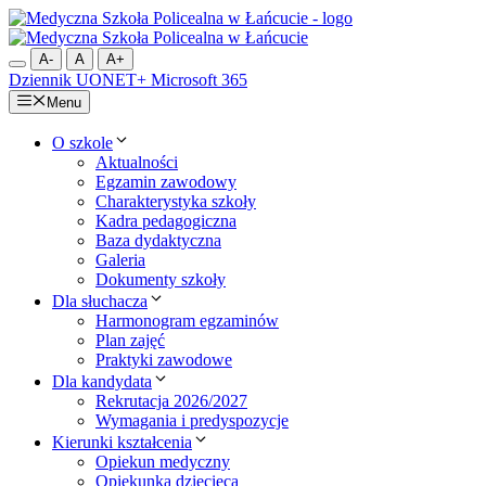
Przejdź
do
treści
A-
A
A+
Dziennik UONET+
Microsoft 365
Menu
O szkole
Aktualności
Egzamin zawodowy
Charakterystyka szkoły
Kadra pedagogiczna
Baza dydaktyczna
Galeria
Dokumenty szkoły
Dla słuchacza
Harmonogram egzaminów
Plan zajęć
Praktyki zawodowe
Dla kandydata
Rekrutacja 2026/2027
Wymagania i predyspozycje
Kierunki kształcenia
Opiekun medyczny
Opiekunka dziecięca