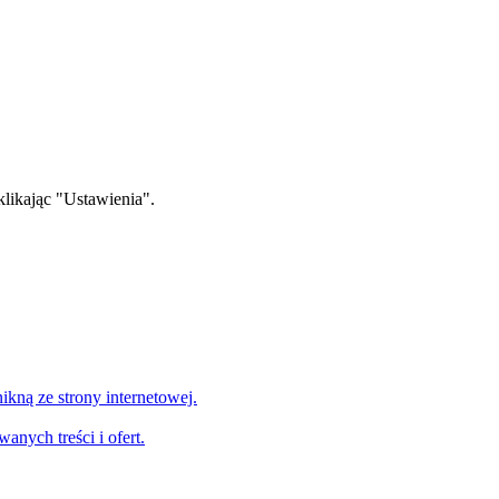
klikając "Ustawienia".
nikną ze strony internetowej.
nych treści i ofert.