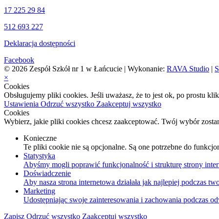
17 225 29 84
512 693 227
Deklaracja dostępności
Facebook
© 2026 Zespół Szkół nr 1 w Łańcucie | Wykonanie:
RAVA Studio
|
S
×
Cookies
Obsługujemy pliki cookies. Jeśli uważasz, że to jest ok, po prostu kl
Ustawienia
Odrzuć wszystko
Zaakceptuj wszystko
Cookies
Wybierz, jakie pliki cookies chcesz zaakceptować. Twój wybór zosta
Konieczne
Te pliki cookie nie są opcjonalne. Są one potrzebne do funkcjo
Statystyka
Abyśmy mogli poprawić funkcjonalność i strukturę strony inter
Doświadczenie
Aby nasza strona internetowa działała jak najlepiej podczas twoj
Marketing
Udostępniając swoje zainteresowania i zachowania podczas odwi
Zapisz
Odrzuć wszystko
Zaakceptuj wszystko