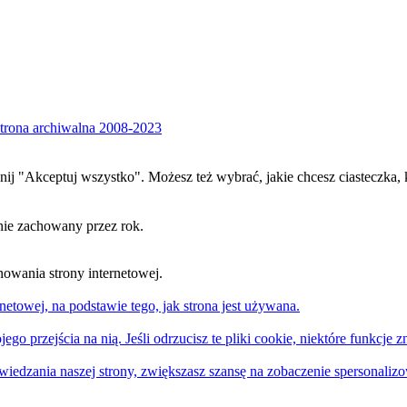
trona archiwalna 2008-2023
iknij "Akceptuj wszystko". Możesz też wybrać, jakie chcesz ciasteczka, 
nie zachowany przez rok.
nowania strony internetowej.
netowej, na podstawie tego, jak strona jest używana.
ego przejścia na nią. Jeśli odrzucisz te pliki cookie, niektóre funkcje z
edzania naszej strony, zwiększasz szansę na zobaczenie spersonalizowa