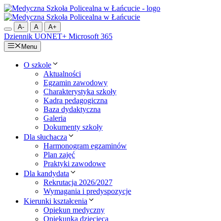
Przejdź
do
treści
A-
A
A+
Dziennik UONET+
Microsoft 365
Menu
O szkole
Aktualności
Egzamin zawodowy
Charakterystyka szkoły
Kadra pedagogiczna
Baza dydaktyczna
Galeria
Dokumenty szkoły
Dla słuchacza
Harmonogram egzaminów
Plan zajęć
Praktyki zawodowe
Dla kandydata
Rekrutacja 2026/2027
Wymagania i predyspozycje
Kierunki kształcenia
Opiekun medyczny
Opiekunka dziecięca