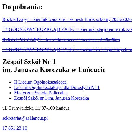
Do pobrania:
Rozkład zajęć – kierunki zaoczne – semestr II rok szkolny 2025/2026
TYGODNIOWY ROZKŁĄD ZAJĘĆ – kierunki stacjonarne rok szkolny
ROZKŁAD ZAJĘĆ – kierunki zaoczne – semestr I 2025/2026
TYGODNIOWY ROZKŁĄD ZAJĘĆ – kierunków stacjonarnych rok 
Zespół Szkół Nr 1
im. Janusza Korczaka w Łańcucie
II Liceum Ogólnokształcące
Liceum Ogólnokształcące dla Dorosłych Nr 1
Medyczna Szkoła Policealna
Zespół Szkół nr 1 im. Janusza Korczaka
ul. Grunwaldzka 11, 37-100 Łańcut
sekretariat@zs1lancut.pl
17 851 23 10