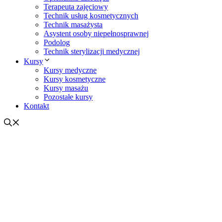
Terapeuta zajęciowy
Technik usług kosmetycznych
Technik masażysta
Asystent osoby niepełnosprawnej
Podolog
Technik sterylizacji medycznej
Kursy
Kursy medyczne
Kursy kosmetyczne
Kursy masażu
Pozostałe kursy
Kontakt