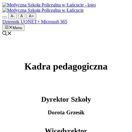
Przejdź
do
treści
A-
A
A+
Dziennik UONET+
Microsoft 365
Menu
Kadra pedagogiczna
Dyrektor Szkoły
Dorota Grzesik
Wicedyrektor