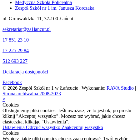
Medyczna Szkoła Policealna
Zespół Szkół nr 1 im. Janusza Korczaka
ul. Grunwaldzka 11, 37-100 Łańcut
sekretariat@zs1lancut.pl
17 851 23 10
17 225 29 84
512 693 227
Deklaracja dostępności
Facebook
© 2026 Zespół Szkół nr 1 w Łańcucie | Wykonanie:
RAVA Studio
|
Strona archiwalna 2008-2023
×
Cookies
Obsługujemy pliki cookies. Jeśli uważasz, że to jest ok, po prostu
kliknij "Akceptuj wszystko". Możesz też wybrać, jakie chcesz
ciasteczka, klikając "Ustawienia".
Ustawienia
Odrzuć wszystko
Zaakceptuj wszystko
Cookies
Wybierz, jakie pliki cookies chcesz zaakceptować. Twój wybór