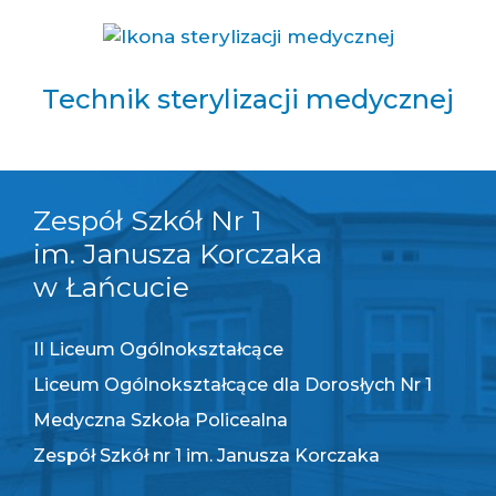
swoje
zainteresowania i
zachowania
podczas
Technik sterylizacji medycznej
odwiedzania naszej
strony, zwiększasz
szansę na
zobaczenie
spersonalizowanych
treści i ofert.
Zespół Szkół Nr 1
im. Janusza Korczaka
w Łańcucie
II Liceum Ogólnokształcące
Liceum Ogólnokształcące dla Dorosłych Nr 1
Medyczna Szkoła Policealna
Zespół Szkół nr 1 im. Janusza Korczaka