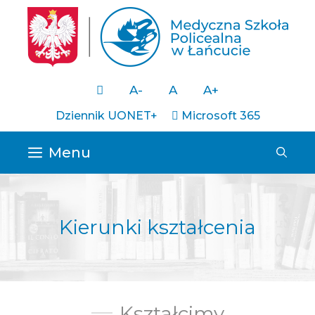
Przejdź
do
×
treści
A-
A
A+
Dziennik UONET+
Microsoft 365
Menu
Kierunki kształcenia
Kształcimy