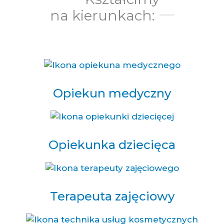
na kierunkach:
Konieczne
Te pliki cookie
nie są
opcjonalne. Są
one potrzebne
do
Opiekun medyczny
funkcjonowania
strony
internetowej.
Opiekunka dziecięca
Statystyka
Abyśmy mogli
poprawić
funkcjonalność
i strukturę
Terapeuta zajęciowy
strony
internetowej,
na podstawie