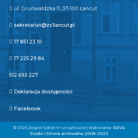
ul. Grunwaldzka 11, 37-100 Łańcut
sekretariat@zs1lancut.pl
17 851 23 10
17 225 29 84
512 693 227
Deklaracja dostępności
Facebook
© 2026 Zespół Szkół nr 1 w Łańcucie | Wykonanie:
RAVA
Studio
|
Strona archiwalna 2008-2023