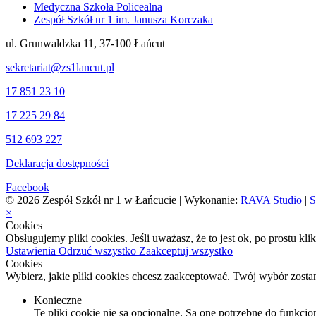
Medyczna Szkoła Policealna
Zespół Szkół nr 1 im. Janusza Korczaka
ul. Grunwaldzka 11, 37-100 Łańcut
sekretariat@zs1lancut.pl
17 851 23 10
17 225 29 84
512 693 227
Deklaracja dostępności
Facebook
© 2026 Zespół Szkół nr 1 w Łańcucie | Wykonanie:
RAVA Studio
|
S
×
Cookies
Obsługujemy pliki cookies. Jeśli uważasz, że to jest ok, po prostu kl
Ustawienia
Odrzuć wszystko
Zaakceptuj wszystko
Cookies
Wybierz, jakie pliki cookies chcesz zaakceptować. Twój wybór zosta
Konieczne
Te pliki cookie nie są opcjonalne. Są one potrzebne do funkcjo