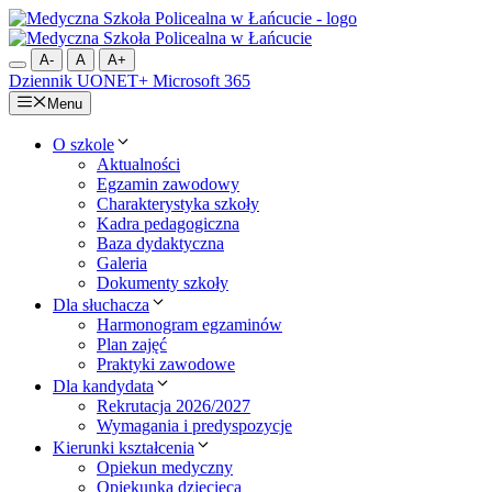
Przejdź
do
treści
A-
A
A+
Dziennik UONET+
Microsoft 365
Menu
O szkole
Aktualności
Egzamin zawodowy
Charakterystyka szkoły
Kadra pedagogiczna
Baza dydaktyczna
Galeria
Dokumenty szkoły
Dla słuchacza
Harmonogram egzaminów
Plan zajęć
Praktyki zawodowe
Dla kandydata
Rekrutacja 2026/2027
Wymagania i predyspozycje
Kierunki kształcenia
Opiekun medyczny
Opiekunka dziecięca