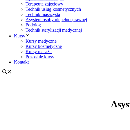
Terapeuta zajęciowy
Technik usług kosmetycznych
Technik masażysta
Asystent osoby niepełnosprawnej
Podolog
Technik sterylizacji medycznej
Kursy
Kursy medyczne
Kursy kosmetyczne
Kursy masażu
Pozostałe kursy
Kontakt
Asys