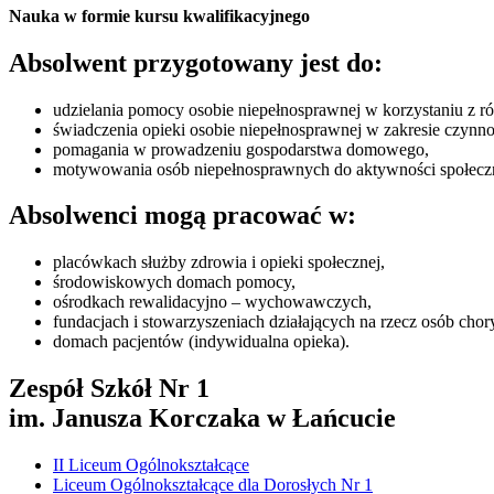
Nauka w formie kursu kwalifikacyjnego
Absolwent przygotowany jest do:
udzielania pomocy osobie niepełnosprawnej w korzystaniu z ró
świadczenia opieki osobie niepełnosprawnej w zakresie czynnoś
pomagania w prowadzeniu gospodarstwa domowego,
motywowania osób niepełnosprawnych do aktywności społecz
Absolwenci mogą pracować w:
placówkach służby zdrowia i opieki społecznej,
środowiskowych domach pomocy,
ośrodkach rewalidacyjno – wychowawczych,
fundacjach i stowarzyszeniach działających na rzecz osób cho
domach pacjentów (indywidualna opieka).
Zespół Szkół Nr 1
im. Janusza Korczaka w Łańcucie
II Liceum Ogólnokształcące
Liceum Ogólnokształcące dla Dorosłych Nr 1