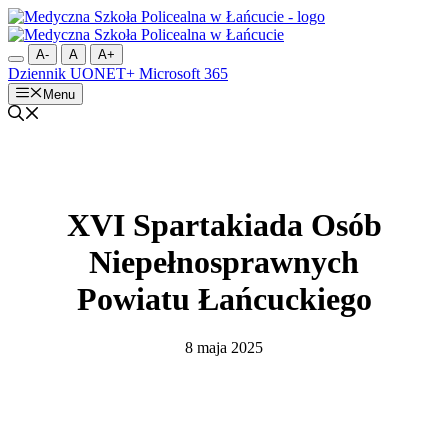
Przejdź
do
treści
A-
A
A+
Dziennik UONET+
Microsoft 365
Menu
XVI Spartakiada Osób
Niepełnosprawnych
Powiatu Łańcuckiego
8 maja 2025