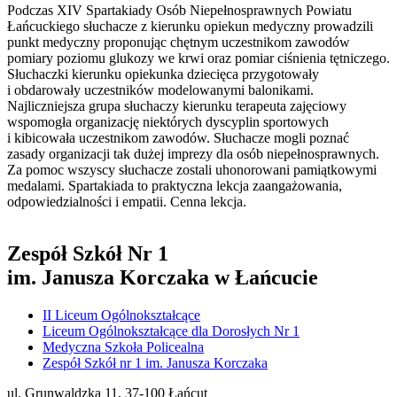
Podczas XIV Spartakiady Osób Niepełnosprawnych Powiatu
Łańcuckiego słuchacze z kierunku opiekun medyczny prowadzili
punkt medyczny proponując chętnym uczestnikom zawodów
pomiary poziomu glukozy we krwi oraz pomiar ciśnienia tętniczego.
Słuchaczki kierunku opiekunka dziecięca przygotowały
i obdarowały uczestników modelowanymi balonikami.
Najliczniejsza grupa słuchaczy kierunku terapeuta zajęciowy
wspomogła organizację niektórych dyscyplin sportowych
i kibicowała uczestnikom zawodów. Słuchacze mogli poznać
zasady organizacji tak dużej imprezy dla osób niepełnosprawnych.
Za pomoc wszyscy słuchacze zostali uhonorowani pamiątkowymi
medalami. Spartakiada to praktyczna lekcja zaangażowania,
odpowiedzialności i empatii. Cenna lekcja.
Zespół Szkół Nr 1
im. Janusza Korczaka w Łańcucie
II Liceum Ogólnokształcące
Liceum Ogólnokształcące dla Dorosłych Nr 1
Medyczna Szkoła Policealna
Zespół Szkół nr 1 im. Janusza Korczaka
ul. Grunwaldzka 11, 37-100 Łańcut