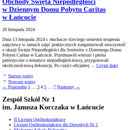
Obchody Święta Niepodległości
w Dziennym Domu Pobytu Caritas
w Łańcucie
20 listopada 2024
Dnia 13 listopada 2024 r. słuchacze trzeciego semestru terapeuta
zajęciowy w ramach zajęć praktycznych zorganizowali uroczystość
z okazji Święta Niepodległości dla Seniorów z Dziennego Domu
Pobytu Caritas w Łańcucie. Przedstawili wiersze i pieśni
patriotyczne o tematyce niepodległościowej, przygotowali
okolicznościową dekorację. Po części oficjalnej …
Czytaj dalej
Starsze wpisy
Nowsze wpisy
Strona
Strona
Strona
Strona
Strona
←
Poprzedni
1
…
3
4
5
…
7
Następny
→
Zespół Szkół Nr 1
im. Janusza Korczaka w Łańcucie
II Liceum Ogólnokształcące
Liceum Ogólnokształcące dla Dorosłych Nr 1
Medyczna Szkoła Policealna