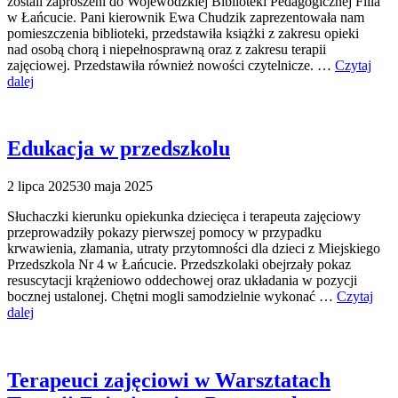
zostali zaproszeni do Wojewódzkiej Biblioteki Pedagogicznej Filia
w Łańcucie. Pani kierownik Ewa Chudzik zaprezentowała nam
pomieszczenia biblioteki, przedstawiła książki z zakresu opieki
nad osobą chorą i niepełnosprawną oraz z zakresu terapii
zajęciowej. Przedstawiła również nowości czytelnicze. …
Czytaj
dalej
Edukacja w przedszkolu
2 lipca 2025
30 maja 2025
Słuchaczki kierunku opiekunka dziecięca i terapeuta zajęciowy
przeprowadziły pokazy pierwszej pomocy w przypadku
krwawienia, złamania, utraty przytomności dla dzieci z Miejskiego
Przedszkola Nr 4 w Łańcucie. Przedszkolaki obejrzały pokaz
resuscytacji krążeniowo oddechowej oraz układania w pozycji
bocznej ustalonej. Chętni mogli samodzielnie wykonać …
Czytaj
dalej
Terapeuci zajęciowi w Warsztatach