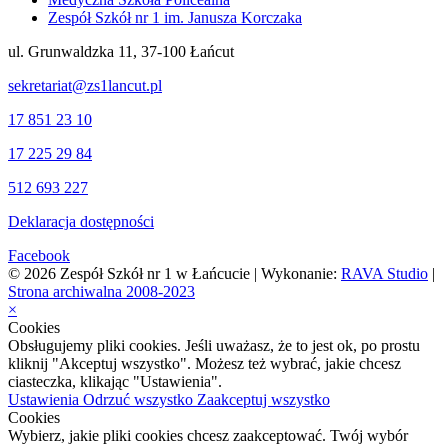
Zespół Szkół nr 1 im. Janusza Korczaka
ul. Grunwaldzka 11, 37-100 Łańcut
sekretariat@zs1lancut.pl
17 851 23 10
17 225 29 84
512 693 227
Deklaracja dostępności
Facebook
© 2026 Zespół Szkół nr 1 w Łańcucie | Wykonanie:
RAVA Studio
|
Strona archiwalna 2008-2023
×
Cookies
Obsługujemy pliki cookies. Jeśli uważasz, że to jest ok, po prostu
kliknij "Akceptuj wszystko". Możesz też wybrać, jakie chcesz
ciasteczka, klikając "Ustawienia".
Ustawienia
Odrzuć wszystko
Zaakceptuj wszystko
Cookies
Wybierz, jakie pliki cookies chcesz zaakceptować. Twój wybór