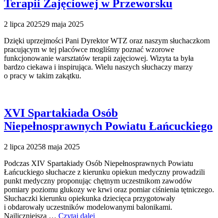
Terapii Zajęciowej w Przeworsku
2 lipca 2025
29 maja 2025
Dzięki uprzejmości Pani Dyrektor WTZ oraz naszym słuchaczkom
pracującym w tej placówce mogliśmy poznać wzorowe
funkcjonowanie warsztatów terapii zajęciowej. Wizyta ta była
bardzo ciekawa i inspirująca. Wielu naszych słuchaczy marzy
o pracy w takim zakątku.
XVI Spartakiada Osób
Niepełnosprawnych Powiatu Łańcuckiego
2 lipca 2025
8 maja 2025
Podczas XIV Spartakiady Osób Niepełnosprawnych Powiatu
Łańcuckiego słuchacze z kierunku opiekun medyczny prowadzili
punkt medyczny proponując chętnym uczestnikom zawodów
pomiary poziomu glukozy we krwi oraz pomiar ciśnienia tętniczego.
Słuchaczki kierunku opiekunka dziecięca przygotowały
i obdarowały uczestników modelowanymi balonikami.
Najliczniejsza …
Czytaj dalej