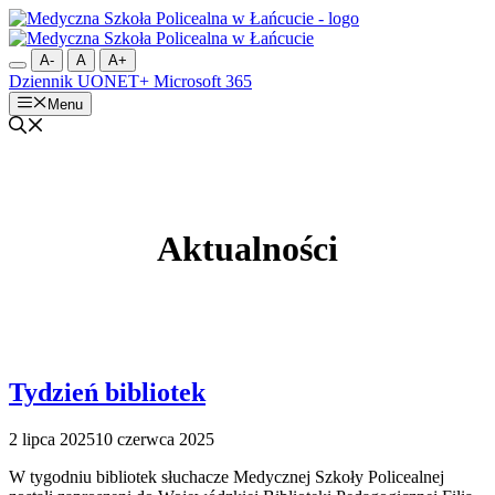
Przejdź
do
treści
A-
A
A+
Dziennik UONET+
Microsoft 365
Menu
Aktualności
Tydzień bibliotek
2 lipca 2025
10 czerwca 2025
W tygodniu bibliotek słuchacze Medycznej Szkoły Policealnej