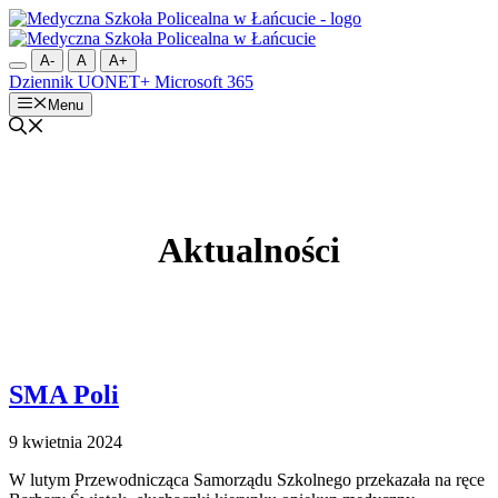
Przejdź
do
treści
A-
A
A+
Dziennik UONET+
Microsoft 365
Menu
Aktualności
SMA Poli
9 kwietnia 2024
W lutym Przewodnicząca Samorządu Szkolnego przekazała na ręce