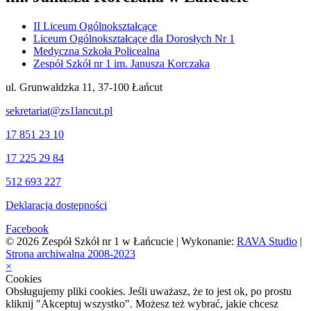
II Liceum Ogólnokształcące
Liceum Ogólnokształcące dla Dorosłych Nr 1
Medyczna Szkoła Policealna
Zespół Szkół nr 1 im. Janusza Korczaka
ul. Grunwaldzka 11, 37-100 Łańcut
sekretariat@zs1lancut.pl
17 851 23 10
17 225 29 84
512 693 227
Deklaracja dostępności
Facebook
© 2026 Zespół Szkół nr 1 w Łańcucie | Wykonanie:
RAVA Studio
|
Strona archiwalna 2008-2023
×
Cookies
Obsługujemy pliki cookies. Jeśli uważasz, że to jest ok, po prostu
kliknij "Akceptuj wszystko". Możesz też wybrać, jakie chcesz