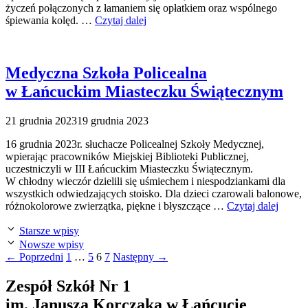
życzeń połączonych z łamaniem się opłatkiem oraz wspólnego
śpiewania kolęd. …
Czytaj dalej
Medyczna Szkoła Policealna
w Łańcuckim Miasteczku Świątecznym
21 grudnia 2023
19 grudnia 2023
16 grudnia 2023r. słuchacze Policealnej Szkoły Medycznej,
wpierając pracowników Miejskiej Biblioteki Publicznej,
uczestniczyli w III Łańcuckim Miasteczku Świątecznym.
W chłodny wieczór dzielili się uśmiechem i niespodziankami dla
wszystkich odwiedzających stoisko. Dla dzieci czarowali balonowe,
różnokolorowe zwierzątka, piękne i błyszczące …
Czytaj dalej
Starsze wpisy
Nowsze wpisy
Strona
Strona
Strona
Strona
←
Poprzedni
1
…
5
6
7
Następny
→
Zespół Szkół Nr 1
im. Janusza Korczaka w Łańcucie